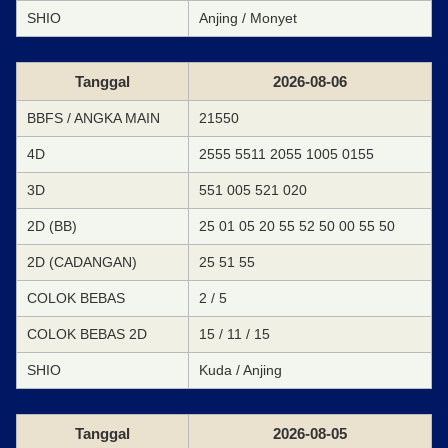
SHIO
Anjing / Monyet
Tanggal
2026-08-06
BBFS / ANGKA MAIN
21550
4D
2555 5511 2055 1005 0155
3D
551 005 521 020
2D (BB)
25 01 05 20 55 52 50 00 55 50
2D (CADANGAN)
25 51 55
COLOK BEBAS
2 / 5
COLOK BEBAS 2D
15 / 11 / 15
SHIO
Kuda / Anjing
Tanggal
2026-08-05